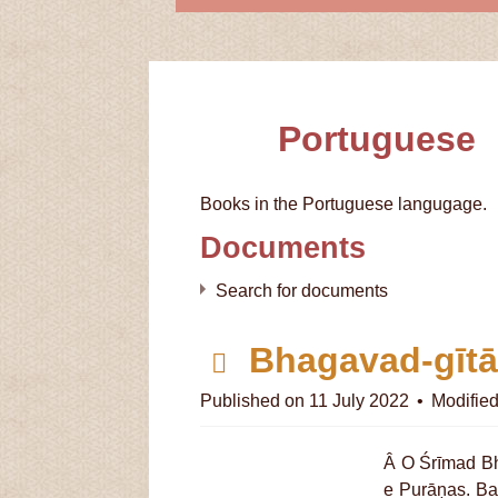
Folder
Portuguese
Books in the Portuguese langugage.
Documents
Search for documents
p
Bhagavad-gīta
d
Published on 11 July 2022
Modifie
×
- Portuguese
f
Â O Śrīmad Bh
e Purāṇas. B