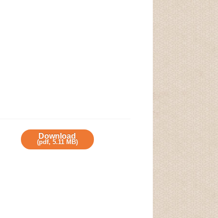
Download
(
pdf,
5.11 MB
)