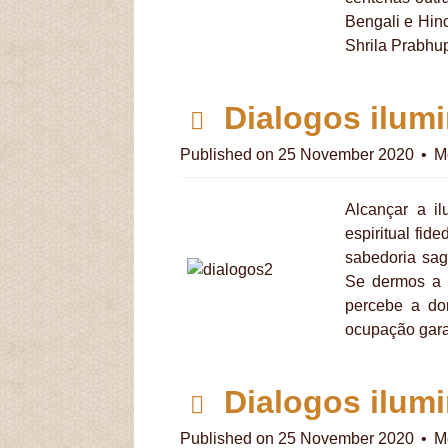
Bengali e Hind
Shrila Prabhup
p
Dialogos ilumi
d
Published on 25 November 2020
M
f
Alcançar a i
espiritual fid
sabedoria sag
Se dermos a 
percebe a do
ocupação gara
p
Dialogos ilumi
d
Published on 25 November 2020
M