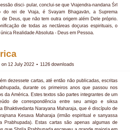
cessão disci- pular, conclui-se que Vrajendra-nandana Śrī
ilho do rei de Vraja, é Svayam Bhagavān, a Suprema
 de Deus, que não tem outra origem além Dele próprio.
nificação de todas as nectáreas doçuras espirituais, o
a única Realidade Absoluta - Deus em Pessoa.
rica
d on 12 July 2022
1126 downloads
tém dezessete cartas, até então não publicadas, escritas
rabhupada, durante os primeiros anos que passou nos
 da América. Estes textos são partes integrantes de um
eúdo de correspondência entre seu amigo e siksa
ila Bhaktivedanta Narayana Maharaja, que é discípulo de
prajnana Kesava Maharaja (irmão espiritual e sanyassa
la Prabhupada). Estas cartas são apenas algumas de
as que Shrila Prabhupada escreveu a grande maioria em