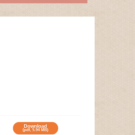
×
Download
(
pdf,
5.94 MB
)