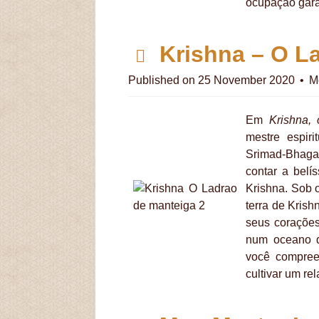
ocupação gara
p
Krishna – O L
d
Published on 25 November 2020
M
f
Em
Krishna, 
mestre espir
Srimad-Bhagav
contar a belí
Krishna. Sob 
terra de Krish
seus coraçõe
num oceano d
você compree
cultivar um r