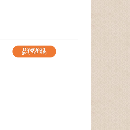
Download
(
pdf,
7.03 MB
)