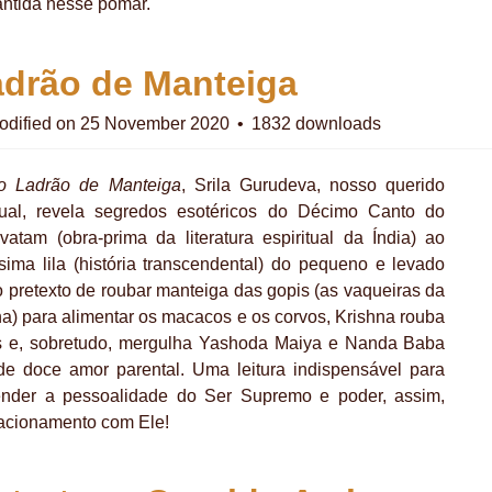
ntida nesse pomar.
adrão de Manteiga
odified on 25 November 2020
1832 downloads
o Ladrão de Manteiga
, Srila Gurudeva, nosso querido
itual, revela segredos esotéricos do Décimo Canto do
atam (obra-prima da literatura espiritual da Índia) ao
ssima lila (história transcendental) do pequeno e levado
o pretexto de roubar manteiga das gopis (as vaqueiras da
na) para alimentar os macacos e os corvos, Krishna rouba
s e, sobretudo, mergulha Yashoda Maiya e Nanda Baba
e doce amor parental. Uma leitura indispensável para
nder a pessoalidade do Ser Supremo e poder, assim,
elacionamento com Ele!