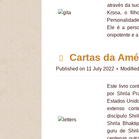
através da su
Kṛṣṇa, o f
Personalidade
Ele é a perso
onipotente e 
p
Cartas da Amé
d
Published on 11 July 2022
Modifie
f
Este livro con
por Shrila P
Estados Unidos
extenso cont
discípulo Shr
Shrila Bhakti
guru de Shri
centenas outr