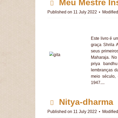
p
Meu Mestre In
d
Published on 11 July 2022
Modifie
f
Este livro é 
graça Shrila
seus primeiro
Maharaja. No t
priya bandhu 
lembranças d
meio século
1947....
p
Nitya-dharma
d
Published on 11 July 2022
Modifie