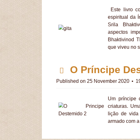
f
Este livro co
espiritual da
Srila Bhakt
aspectos impo
Bhaktivinod T
que viveu no s
p
O Príncipe De
d
Published on 25 November 2020
19
f
Um príncipe 
criaturas. Um
lição de vid
armado com a t