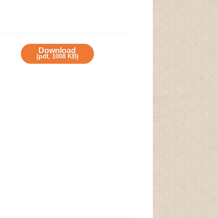
Download
(
pdf,
1008 KB
)