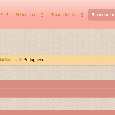
ome
Mission
Teachers
Resour
kti Books
Portuguese