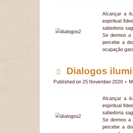
f
Alcançar a i
espiritual fid
sabedoria sag
Se dermos a 
percebe a do
ocupação gara
p
Dialogos ilumi
d
Published on 25 November 2020
M
f
Alcançar a i
espiritual fid
sabedoria sag
Se dermos a 
percebe a do