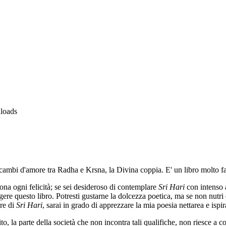
loads
cambi d'amore tra Radha e Krsna, la Divina coppia. E' un libro molto f
ona ogni felicità; se sei desideroso di contemplare
Sri Hari
con intenso a
re questo libro. Potresti gustarne la dolcezza poetica, ma se non nutri 
ore di
Sri Hari
, sarai in grado di apprezzare la mia poesia nettarea e ispir
, la parte della società che non incontra tali qualifiche, non riesce a con