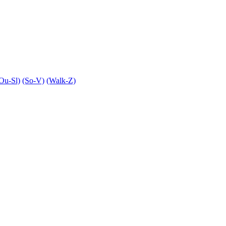
Ou-Sl)
(So-V)
(Walk-Z)