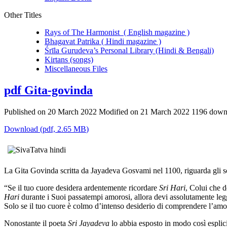
Other Titles
Rays of The Harmonist ( English magazine )
Bhagavat Patrika ( Hindi magazine )
Śrīla Gurudeva’s Personal Library (Hindi & Bengali)
Kirtans (songs)
Miscellaneous Files
pdf
Gita-govinda
Published on 20 March 2022
Modified on 21 March 2022
1196 down
Download
(
pdf,
2.65 MB
)
La Gita Govinda scritta da Jayadeva Gosvami nel 1100, riguarda gli s
“Se il tuo cuore desidera ardentemente ricordare
Sri Hari
, Colui che d
Hari
durante i Suoi passatempi amorosi, allora devi assolutamente legge
Solo se il tuo cuore è colmo d’intenso desiderio di comprendere l’am
Nonostante il poeta
Sri Jayadeva
lo abbia esposto in modo così esplicito