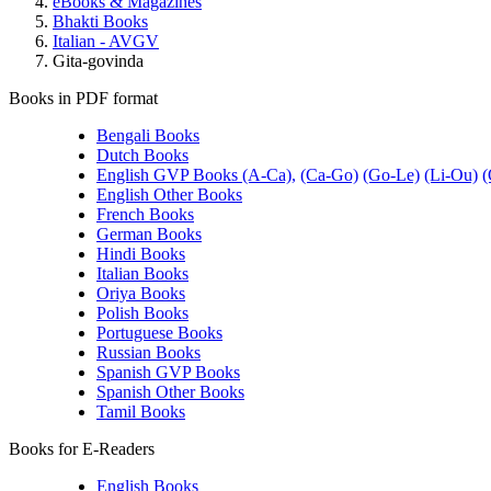
eBooks & Magazines
Bhakti Books
Italian - AVGV
Gita-govinda
Books in PDF format
Bengali Books
Dutch Books
English GVP Books (A-Ca),
(Ca-Go)
(Go-Le)
(Li-Ou)
(
English Other Books
French Books
German Books
Hindi Books
Italian Books
Oriya Books
Polish Books
Portuguese Books
Russian Books
Spanish GVP Books
Spanish Other Books
Tamil Books
Books for E-Readers
English Books