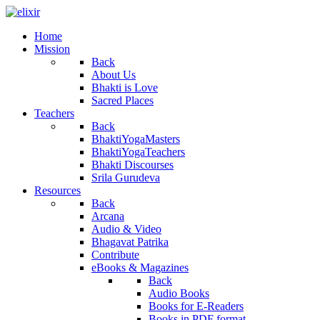
Home
Mission
Back
About Us
Bhakti is Love
Sacred Places
Teachers
Back
BhaktiYogaMasters
BhaktiYogaTeachers
Bhakti Discourses
Srila Gurudeva
Resources
Back
Arcana
Audio & Video
Bhagavat Patrika
Contribute
eBooks & Magazines
Back
Audio Books
Books for E-Readers
Books in PDF format