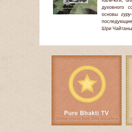
Кали-юги, б
духовного с
основы
гур
последующие
Шри Чайтаньи