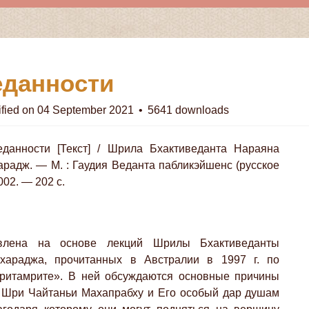
еданности
fied on 04 September 2021
5641 downloads
данности [Текст] / Шрила Бхактиведанта Нараяна
радж. — М. : Гаудия Веданта пабликэйшенс (русское
002. — 202 с.
авлена на основе лекций Шрилы Бхактиведанты
араджа, прочитанных в Австралии в 1997 г. по
аритамрите». В ней обсуждаются основные причины
 Шри Чайтаньи Махапрабху и Его особый дар душам