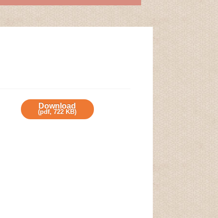
Download
(
pdf,
722 KB
)