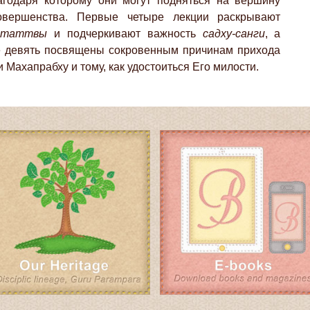
лагодаря которому они могут подняться на вершину
овершенства. Первые четыре лекции раскрывают
у-таттвы
и подчеркивают важность
садху-санги
, а
 девять посвящены сокровенным причинам прихода
 Махапрабху и тому, как удостоиться Его милости.