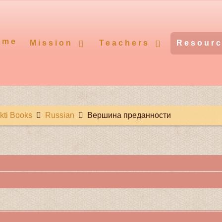
ome
Mission
Teachers
Resour
kti Books
Russian
Вершина преданности