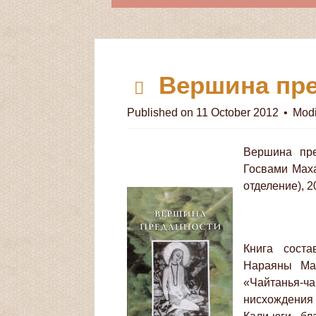
p
Вершина пр
d
Published on 11 October 2012
Modi
f
Вершина пре
Госвами Маха
отделение), 2
Книга сост
Нараяны Мах
«Чайтанья-ч
нисхождения