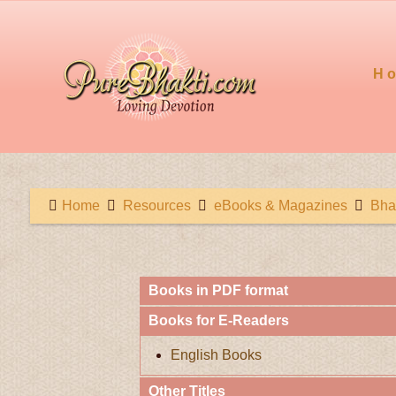
H
Home
Resources
eBooks & Magazines
Bha
Books in PDF format
Books for E-Readers
English Books
Other Titles