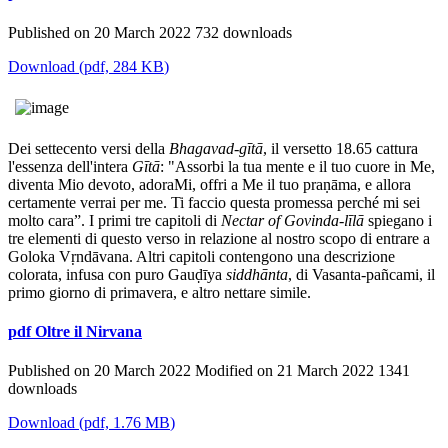
Published on 20 March 2022
732 downloads
Download
(
pdf,
284 KB
)
Dei settecento versi della
Bhagavad-gītā
, il versetto 18.65 cattura
l'essenza dell'intera
Gītā
: "Assorbi la tua mente e il tuo cuore in Me,
diventa Mio devoto, adoraMi, offri a Me il tuo praṇāma, e allora
certamente verrai per me. Ti faccio questa promessa perché mi sei
molto cara”. I primi tre capitoli di
Nectar of Govinda-līlā
spiegano i
tre elementi di questo verso in relazione al nostro scopo di entrare a
Goloka Vṛndāvana. Altri capitoli contengono una descrizione
colorata, infusa con puro Gauḍīya
siddhānta
, di Vasanta-pañcami, il
primo giorno di primavera, e altro nettare simile.
pdf
Oltre il Nirvana
Published on 20 March 2022
Modified on 21 March 2022
1341
downloads
Download
(
pdf,
1.76 MB
)