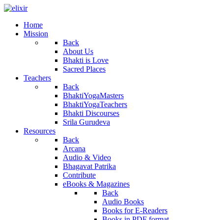
Home
Mission
Back
About Us
Bhakti is Love
Sacred Places
Teachers
Back
BhaktiYogaMasters
BhaktiYogaTeachers
Bhakti Discourses
Srila Gurudeva
Resources
Back
Arcana
Audio & Video
Bhagavat Patrika
Contribute
eBooks & Magazines
Back
Audio Books
Books for E-Readers
Books in PDF format