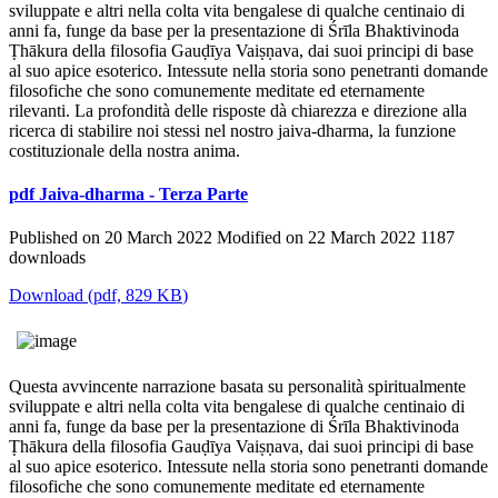
sviluppate e altri nella colta vita bengalese di qualche centinaio di
anni fa, funge da base per la presentazione di Śrīla Bhaktivinoda
Ṭhākura della filosofia Gauḍīya Vaiṣṇava, dai suoi principi di base
al suo apice esoterico. Intessute nella storia sono penetranti domande
filosofiche che sono comunemente meditate ed eternamente
rilevanti. La profondità delle risposte dà chiarezza e direzione alla
ricerca di stabilire noi stessi nel nostro jaiva-dharma, la funzione
costituzionale della nostra anima.
pdf
Jaiva-dharma - Terza Parte
Published on 20 March 2022
Modified on 22 March 2022
1187
downloads
Download
(
pdf,
829 KB
)
Questa avvincente narrazione basata su personalità spiritualmente
sviluppate e altri nella colta vita bengalese di qualche centinaio di
anni fa, funge da base per la presentazione di Śrīla Bhaktivinoda
Ṭhākura della filosofia Gauḍīya Vaiṣṇava, dai suoi principi di base
al suo apice esoterico. Intessute nella storia sono penetranti domande
filosofiche che sono comunemente meditate ed eternamente