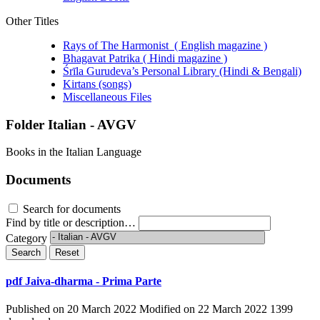
Other Titles
Rays of The Harmonist ( English magazine )
Bhagavat Patrika ( Hindi magazine )
Śrīla Gurudeva’s Personal Library (Hindi & Bengali)
Kirtans (songs)
Miscellaneous Files
Folder
Italian - AVGV
Books in the Italian Language
Documents
Search for documents
Find by title or description…
Category
Search
Reset
pdf
Jaiva-dharma - Prima Parte
Published on 20 March 2022
Modified on 22 March 2022
1399