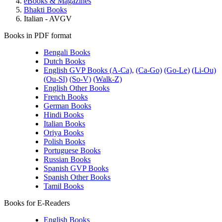
eBooks & Magazines
Bhakti Books
Italian - AVGV
Books in PDF format
Bengali Books
Dutch Books
English GVP Books (A-Ca),
(Ca-Go)
(Go-Le)
(Li-Ou)
(Ou-Sl)
(So-V)
(Walk-Z)
English Other Books
French Books
German Books
Hindi Books
Italian Books
Oriya Books
Polish Books
Portuguese Books
Russian Books
Spanish GVP Books
Spanish Other Books
Tamil Books
Books for E-Readers
English Books