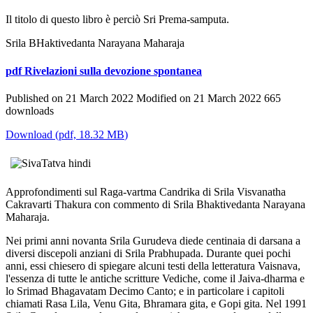
Il titolo di questo libro è perciò Sri Prema-samputa.
Srila BHaktivedanta Narayana Maharaja
pdf
Rivelazioni sulla devozione spontanea
Published on 21 March 2022
Modified on 21 March 2022
665
downloads
Download
(
pdf,
18.32 MB
)
Approfondimenti sul Raga-vartma Candrika di Srila Visvanatha
Cakravarti Thakura con commento di Srila Bhaktivedanta Narayana
Maharaja.
Nei primi anni novanta Srila Gurudeva diede centinaia di darsana a
diversi discepoli anziani di Srila Prabhupada. Durante quei pochi
anni, essi chiesero di spiegare alcuni testi della letteratura Vaisnava,
l'essenza di tutte le antiche scritture Vediche, come il Jaiva-dharma e
lo Srimad Bhagavatam Decimo Canto; e in particolare i capitoli
chiamati Rasa Lila, Venu Gita, Bhramara gita, e Gopi gita. Nel 1991