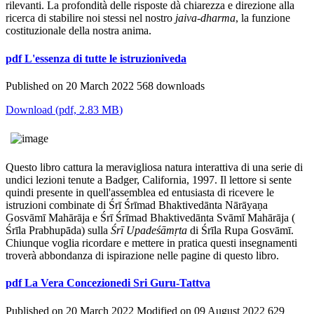
rilevanti. La profondità delle risposte dà chiarezza e direzione alla
ricerca di stabilire noi stessi nel nostro
jaiva-dharma
, la funzione
costituzionale della nostra anima.
pdf
L'essenza di tutte le istruzioniveda
Published on 20 March 2022
568 downloads
Download
(
pdf,
2.83 MB
)
Questo libro cattura la meravigliosa natura interattiva di una serie di
undici lezioni tenute a Badger, California, 1997. Il lettore si sente
quindi presente in quell'assemblea ed entusiasta di ricevere le
istruzioni combinate di Śrī Śrīmad Bhaktivedānta Nārāyaṇa
Gosvāmī Mahārāja e Śrī Śrīmad Bhaktivedānta Svāmī Mahārāja (
Śrīla Prabhupāda) sulla
Śrī Upadeśāmṛta
di Śrīla Rupa Gosvāmī.
Chiunque voglia ricordare e mettere in pratica questi insegnamenti
troverà abbondanza di ispirazione nelle pagine di questo libro.
pdf
La Vera Concezionedi Sri Guru-Tattva
Published on 20 March 2022
Modified on 09 August 2022
629