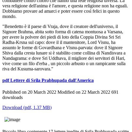
combattere contro coloro che hanno una fede religiosa diversa. La
vera religione dell'anima è l'amore, e questa religione non ha eguali.
Dobbiamo provare ad amarci e poter essere così felici in questo
mondo.
"Benedetto è il paese di Vraja, dove il creatore dell'universo, il
Signore Brahma, abita sotto forma di catena montuosa a Varsana,
per avere la polvere dei piedi di loto della Coppia Divina Sri Sri
Radha-Krsna sul capo: dove il il mantenitore, Lord Visnu, ha
assunto le forme di Govardhana e Visnu-parvata: dove il Signore
Shiva dalla cresta lunare si è stabilito come collina di Nandisvara a
Nandagrama: e dove Sri Uddhava, il migliore dei servitori di Hari,
vive come un filo d'erba , un piccolo arbusto o un rampicante sulla
riva del Kusuma-sarovara."
pdf
Lettere di Srila Prabhupada dall'America
Published on 20 March 2022
Modified on 22 March 2022
691
downloads
Download
(
pdf,
1.37 MB
)
Piccolo libro contenente 17 lettere inedite di Srila Prabhupada scritte