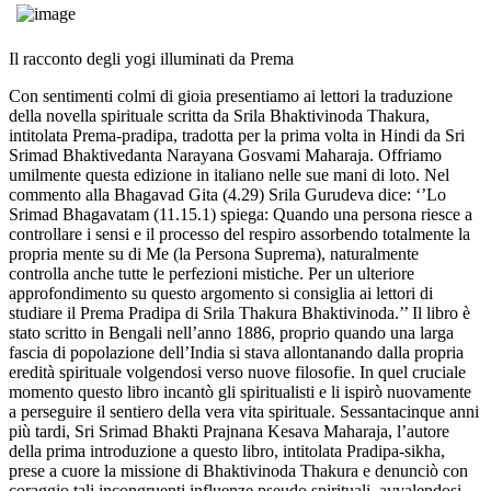
Il racconto degli yogi illuminati da Prema
Con sentimenti colmi di gioia presentiamo ai lettori la traduzione
della novella spirituale scritta da Srila Bhaktivinoda Thakura,
intitolata Prema-pradipa, tradotta per la prima volta in Hindi da Sri
Srimad Bhaktivedanta Narayana Gosvami Maharaja. Offriamo
umilmente questa edizione in italiano nelle sue mani di loto. Nel
commento alla Bhagavad Gita (4.29) Srila Gurudeva dice: ‘’Lo
Srimad Bhagavatam (11.15.1) spiega: Quando una persona riesce a
controllare i sensi e il processo del respiro assorbendo totalmente la
propria mente su di Me (la Persona Suprema), naturalmente
controlla anche tutte le perfezioni mistiche. Per un ulteriore
approfondimento su questo argomento si consiglia ai lettori di
studiare il Prema Pradipa di Srila Thakura Bhaktivinoda.’’ Il libro è
stato scritto in Bengali nell’anno 1886, proprio quando una larga
fascia di popolazione dell’India si stava allontanando dalla propria
eredità spirituale volgendosi verso nuove filosofie. In quel cruciale
momento questo libro incantò gli spiritualisti e li ispirò nuovamente
a perseguire il sentiero della vera vita spirituale. Sessantacinque anni
più tardi, Sri Srimad Bhakti Prajnana Kesava Maharaja, l’autore
della prima introduzione a questo libro, intitolata Pradipa-sikha,
prese a cuore la missione di Bhaktivinoda Thakura e denunciò con
coraggio tali incongruenti influenze pseudo spirituali, avvalendosi