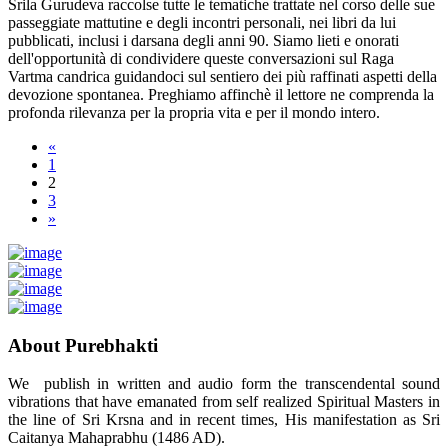
Srila Gurudeva raccolse tutte le tematiche trattate nel corso delle sue
passeggiate mattutine e degli incontri personali, nei libri da lui
pubblicati, inclusi i darsana degli anni 90. Siamo lieti e onorati
dell'opportunità di condividere queste conversazioni sul Raga
Vartma candrica guidandoci sul sentiero dei più raffinati aspetti della
devozione spontanea. Preghiamo affinchè il lettore ne comprenda la
profonda rilevanza per la propria vita e per il mondo intero.
«
1
2
3
»
About Purebhakti
We publish in written and audio form the transcendental sound
vibrations that have emanated from self realized Spiritual Masters in
the line of Sri Krsna and in recent times, His manifestation as Sri
Caitanya Mahaprabhu (1486 AD).