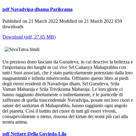
pdf
Navadvipa-dhama Parikrama
Published on 21 March 2022
Modified on 21 March 2022
659
downloads
Download
(
pdf,
27.65 MB
)
Un prezioso dono lasciato da Gurudeva, in cui descrive la bellezza e
l'importanza dei luoghi in cui vive Srī Caitanya Mahaprabhu con
tutti i Suoi associati, che è stato particolarmente potenziato dalla loro
magnanimità e infinita misericordia. Offriamo questo libro ai piedi
degli eterni residenti di Navadvipa dham, Srī Gurudeva, Srila
Vaman Maharaja e Srila Trivikrama Maharaja. Le loro glorie ci
hanno raggiunto direttamente o indirettamente, e le particelle di
zafferano di quella trascendentale Navadvipa, posate nei loro cuori e
sature del sankirtan di Mahaprabhu, hanno raggiunto ogni angolo
del pianeta. Così il battito del cuore di tutti gli esseri viventi,
consapevolmente o meno, risuona del kirtan dei nomi più cari alla
nostra anima.
pdf
Nettare Della Govinda-Lila