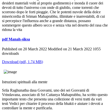
desideri materiali volti al proprio godimento) e inonda il cuore dei
devoti di tutto l'universo con onde di giubilo, come torrenti che
scorrono dopo le forti pioggie. Che le potenti nuvole della dolce
misericordia di Sriman Mahaprabhu, illimitate e inarrestabili, di cui
si percepisce l'influenza anche a grande distanza, possano
sommergere questo albero secco e senza vita nel deserto del rasa che
ridona la vita
pdf
Manah-siksa
Published on 20 March 2022
Modified on 21 March 2022
1055
downloads
Download
(
pdf,
1.74 MB
)
Istruzioni spirituali alla mente
Srila Raghunatha dasa Gosvami, uno dei sei Gosvami di
Vrindavana, associato di Sri Caitanya Mahaprabhu, ha scritto questo
importante testo che presenta una collezione di versi tratti da vari
testi Vedici per chiarire il processo della bhakti e aiutare i devoti a
controllare la mente e purificarla.