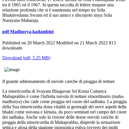
tra il 1965 ed il 1967. In questa raccolta di lettere traspare una
relazione profonda che si è mantenuta nel tempo tra Srila
Bhaktivedanta Swami ed il suo amico e discepolo sisya Srila
Narayana Maharaja.
pdf
Madhurya-kadambini
Published on 20 March 2022
Modified on 21 March 2022
813
downloads
Download
(
pdf,
5.25 MB
)
Il grande addensamento di nuvole cariche di pioggia di nettare
La misericordia di Svayam Bhagavan Sri Krsna Caitanya
Mahaprabhu è come l'infinita nuvola di nettare straordinario (maha-
madhurya) che cade come pioggia nel cuore del sadhaka. La pioggia
della Sua misericordia dona vitalità ai germogli dei nove aspetti della
bhakti come sravana e kirtana, da poco seminati nel campo del cuore
dei sadhaka. Anche solo la visione delle dense nuvole cariche di
pioggia della misericordia di Mahaprabhu, disperde la sensazione
settica e afosa della stagione monsonica estiva (ovvero dei molti