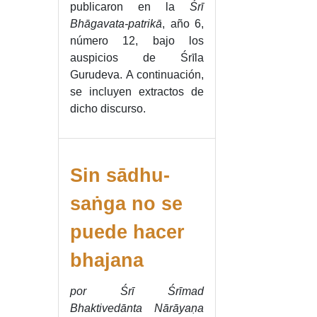
publicaron en la
Śrī
Bhāgavata-patrikā
, año 6,
número 12, bajo los
auspicios de Śrīla
Gurudeva. A continuación,
se incluyen extractos de
dicho discurso.
Sin sādhu-
saṅga no se
puede hacer
bhajana
por Śrī Śrīmad
Bhaktivedānta Nārāyaṇa