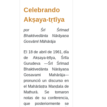
Celebrando
Akṣaya-tṛtīya
por Śrī Śrīmad
Bhaktivedānta Nārāyaṇa
Gosvāmī Māhārāja
El 18 de abril de 1961, día
de Akṣaya-tṛtīya, Śrīla
Gurudeva —Śrī Śrīmad
Bhaktivedānta Nārāyaṇa
Gosavami Mahārāja—
pronunció un discurso en
el Mahārāṣṭra Maṇḍala de
Mathurā. Se tomaron
notas de su conferencia,
que posteriormente se