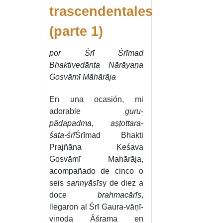
trascendentales
(parte 1)
por Śrī Śrīmad
Bhaktivedānta Nārāyaṇa
Gosvāmī Māhārāja
En una ocasión, mi
adorable
guru-
pādapadma
,
aṣṭottara-
śata-śrī
Śrīmad Bhakti
Prajñāna Keśava
Gosvāmī Mahārāja,
acompañado de cinco o
seis
sannyāsīs
y de diez a
doce
brahmacārīs
,
llegaron al Śrī Gaura-vāṇī-
vinoda Āśrama en