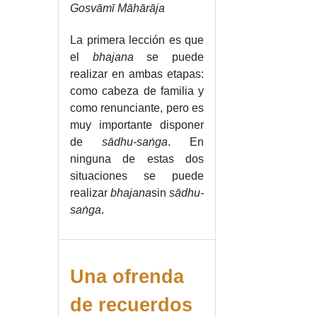
Gosvāmī Māhārāja
La primera lección es que
el
bhajana
se puede
realizar en ambas etapas:
como cabeza de familia y
como renunciante, pero es
muy importante disponer
de
sādhu-saṅga
. En
ninguna de estas dos
situaciones se puede
realizar
bhajana
sin
sādhu-
saṅga
.
Una ofrenda
de recuerdos