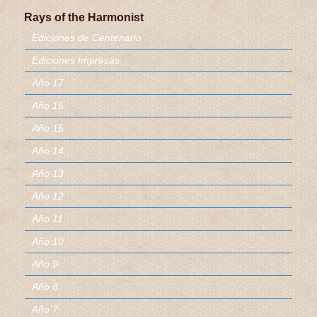
Rays of the Harmonist
Ediciones de Centenario
Ediciones Impresas
Año 17
Año 16
Año 15
Año 14
Año 13
Año 12
Año 11
Año 10
Año 9
Año 8
Año 7