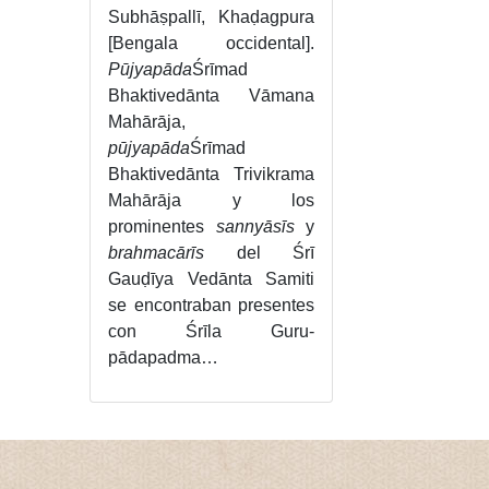
Subhāṣpallī, Khaḍagpura
[Bengala occidental].
Pūjyapāda
Śrīmad
Bhaktivedānta Vāmana
Mahārāja,
pūjyapāda
Śrīmad
Bhaktivedānta Trivikrama
Mahārāja y los
prominentes
sannyāsīs
y
brahmacārīs
del Śrī
Gauḍīya Vedānta Samiti
se encontraban presentes
con Śrīla Guru-
pādapadma…